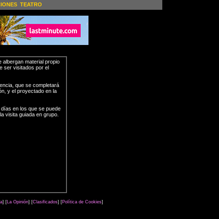
CIONES
TEATRO
 albergan material propio
 ser visitados por el
iencia, que se completará
n, y el proyectado en la
y días en los que se puede
la visita guiada en grupo.
ra
] [
La Opinión
] [
Clasificados
] [
Política de Cookies
]