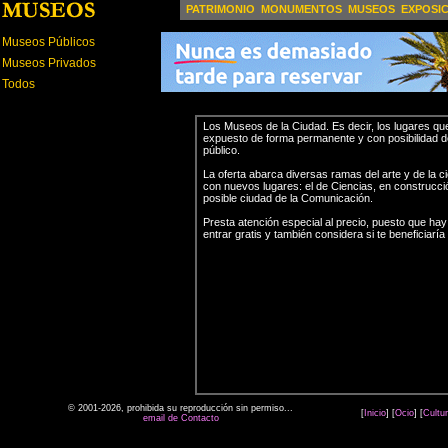
PATRIMONIO
MONUMENTOS
MUSEOS
EXPOSI
Museos Públicos
Museos Privados
Todos
Los Museos de la Ciudad. Es decir, los lugares que
expuesto de forma permanente y con posibilidad de
público.
La oferta abarca diversas ramas del arte y de la c
con nuevos lugares: el de Ciencias, en construcció
posible ciudad de la Comunicación.
Presta atención especial al precio, puesto que ha
entrar gratis y también considera si te beneficiaría 
© 2001-2026, prohibida su reproducción sin permiso...
[
Inicio
] [
Ocio
] [
Cultu
email de Contacto