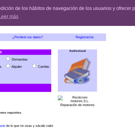
edición de los hábitos de navegación de los usuarios y ofrecer p
Leer más
¿Perdiste tus datos?
Registrarme
Audiovisual
S
Demandas
a
Alquiler
Cambio
Reparación de motores
stos requisitos.
zte
de lo que no usas y sácalo valor