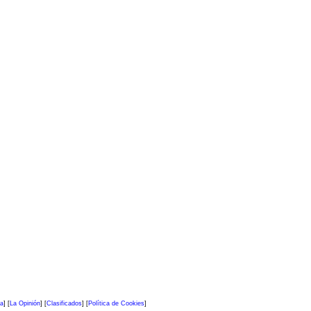
ra
] [
La Opinión
] [
Clasificados
] [
Política de Cookies
]