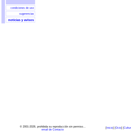
condiciones de uso
sugerencias
noticias y avisos
© 2001-2026, prohibida su reproducción sin permiso...
[
Inicio
] [
Ocio
] [
Cultu
email de Contacto