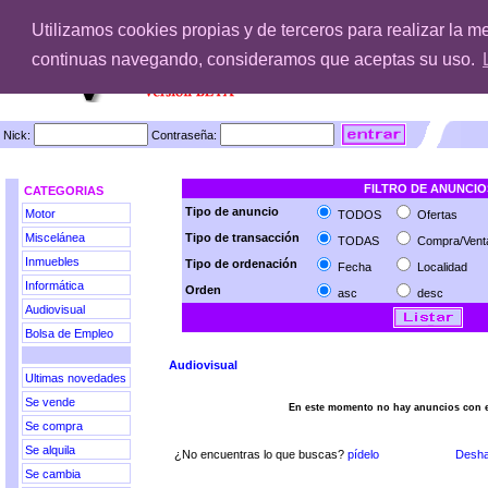
Utilizamos cookies propias y de terceros para realizar la m
continuas navegando, consideramos que aceptas su uso.
Nick:
Contraseña:
FILTRO DE ANUNCIO
CATEGORIAS
Tipo de anuncio
Motor
TODOS
Ofertas
Miscelánea
Tipo de transacción
TODAS
Compra/Vent
Inmuebles
Tipo de ordenación
Fecha
Localidad
Informática
Orden
asc
desc
Audiovisual
Bolsa de Empleo
Audiovisual
Ultimas novedades
Se vende
En este momento no hay anuncios con e
Se compra
Se alquila
¿No encuentras lo que buscas?
pídelo
Desha
Se cambia