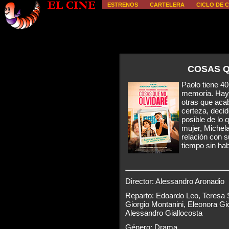
ESTRENOS
CARTELERA
CICLO DE C
COSAS Q
Paolo tiene 4
memoria. Hay 
otras que aca
certeza, decid
posible de lo 
mujer, Michela
relación con 
tiempo sin hab
Director: Alessandro Aronadio
Reparto: Edoardo Leo, Teresa 
Giorgio Montanini, Eleonora Gio
Alessandro Giallocosta
Género: Drama