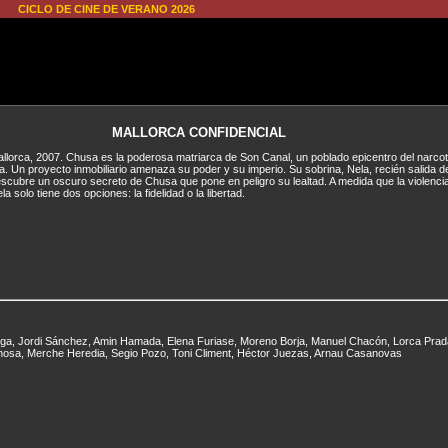
CICLO DE CINE DE VERANO 2026
MALLORCA CONFIDENCIAL
llorca, 2007. Chusa es la poderosa matriarca de Son Canal, un poblado epicentro del narcotr
la. Un proyecto inmobiliario amenaza su poder y su imperio. Su sobrina, Nela, recién salida de
scubre un oscuro secreto de Chusa que pone en peligro su lealtad. A medida que la violencia 
la solo tiene dos opciones: la fidelidad o la libertad.
rtega, Jordi Sánchez, Amin Hamada, Elena Furiase, Moreno Borja, Manuel Chacón, Lorca Prad
inosa, Merche Heredia, Segio Pozo, Toni Climent, Héctor Juezas, Arnau Casanovas