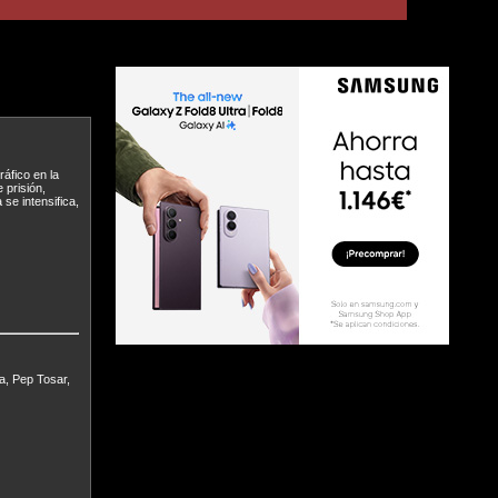
áfico en la
 prisión,
se intensifica,
a, Pep Tosar,