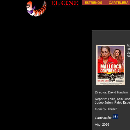
ESTRENOS
CARTELERA
Ma
is
de
Ne
Director: David Ilundain
Reparto: Lolita, Asia O
Josep Julien, Fabio Esp
Género: Thriller
Calificación:
Año: 2026