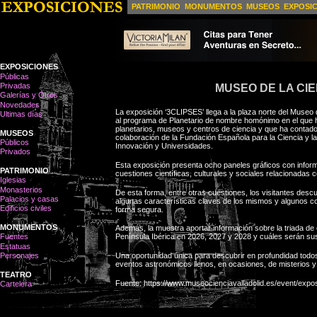
PATRIMONIO
MONUMENTOS
MUSEOS
EXPOSI
EXPOSICIONES
Públicas
Privadas
MUSEO DE LA CIE
Galerías y Otros
Novedades
La exposición ‘3CLIPSES’ llega a la plaza norte del Museo
Ultimas días
al programa de Planetario de nombre homónimo en el que 
planetarios, museos y centros de ciencia y que ha contado
MUSEOS
colaboración de la Fundación Española para la Ciencia y la
Públicos
Innovación y Universidades.
Privados
Esta exposición presenta ocho paneles gráficos con inform
PATRIMONIO
cuestiones científicas, culturales y sociales relacionadas c
Iglesias
Monasterios
De esta forma, entre otras cuestiones, los visitantes descu
Palacios y casas
algunas características claves de los mismos y algunos c
Edificios civiles
forma segura.
MONUMENTOS
Además, la muestra aportar información sobre la triada de 
Fuentes
Península Ibérica en 2026, 2027 y 2028 y cuáles serán sus
Estatuas
Personajes
Una oportunidad única para descubrir en profundidad todo
eventos astronómicos llenos, en ocasiones, de misterios y
TEATRO
Fuente: https://www.museocienciavalladolid.es/event/expos
Cartelera