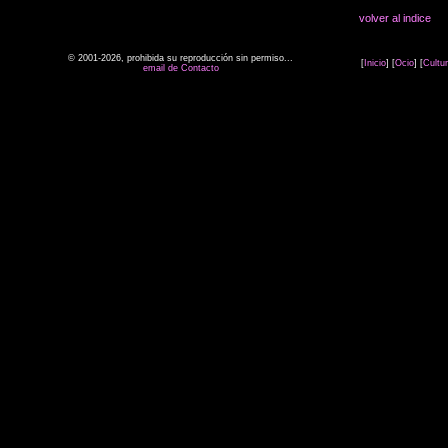
volver al indice
© 2001-2026, prohibida su reproducción sin permiso...
[
Inicio
] [
Ocio
] [
Cultu
email de Contacto