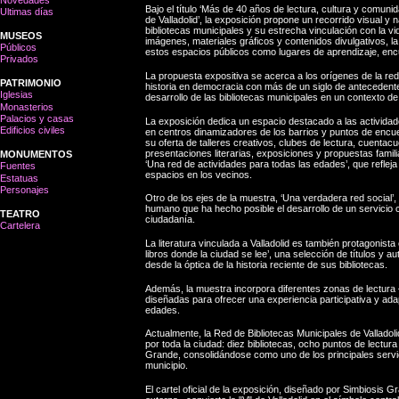
Bajo el título ‘Más de 40 años de lectura, cultura y comuni
Ultimas días
de Valladolid’, la exposición propone un recorrido visual y n
bibliotecas municipales y su estrecha vinculación con la vi
MUSEOS
imágenes, materiales gráficos y contenidos divulgativos, l
Públicos
estos espacios públicos como lugares de aprendizaje, encu
Privados
La propuesta expositiva se acerca a los orígenes de la red 
PATRIMONIO
historia en democracia con más de un siglo de antecedente
Iglesias
desarrollo de las bibliotecas municipales en un contexto de 
Monasterios
Palacios y casas
La exposición dedica un espacio destacado a las actividad
Edificios civiles
en centros dinamizadores de los barrios y puntos de encue
su oferta de talleres creativos, clubes de lectura, cuenta
presentaciones literarias, exposiciones y propuestas famil
MONUMENTOS
‘Una red de actividades para todas las edades’, que refleja
Fuentes
espacios en los vecinos.
Estatuas
Personajes
Otro de los ejes de la muestra, ‘Una verdadera red social’,
humano que ha hecho posible el desarrollo de un servicio c
TEATRO
ciudadanía.
Cartelera
La literatura vinculada a Valladolid es también protagonista
libros donde la ciudad se lee’, una selección de títulos y a
desde la óptica de la historia reciente de sus bibliotecas.
Además, la muestra incorpora diferentes zonas de lectura —
diseñadas para ofrecer una experiencia participativa y ada
edades.
Actualmente, la Red de Bibliotecas Municipales de Valladol
por toda la ciudad: diez bibliotecas, ocho puntos de lectur
Grande, consolidándose como uno de los principales servic
municipio.
El cartel oficial de la exposición, diseñado por Simbiosis G