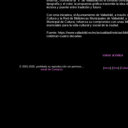
externa., convierte la "V" de Valladolid en el símbolo centra
tipografía y el color, la propuesta gráfica transmite la idea
lectora y puente entre tradición y futuro.
Con esta iniciativa, el Ayuntamiento de Valladolid, a través
Cultura y la Red de Bibliotecas Municipales de Valladolid, 
Municipal de Cultura; refuerza su compromiso con unas bi
esenciales para la vida cultural y social de la ciudad.
Fuente: https://www.valladolid.es/es/actualidad/noticias/bib
celebran-cuatro-decadas
volver al indice
© 2001-2026, prohibida su reproducción sin permiso...
[
Inicio
] [
Ocio
] [
Cultu
email de Contacto