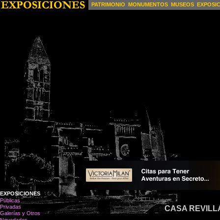
PATRIMONIO
MONUMENTOS
MUSEOS
EXPOSI
EXPOSICIONES
Públicas
Privadas
CASA REVILL
Galerías y Otros
Novedades