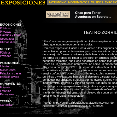
PATRIMONIO
MONUMENTOS
MUSEOS
EXPOSI
EXPOSICIONES
Públicas
Privadas
TEATRO ZORRI
Galerías y Otros
Novedades
“Flora” nos sumerge en un jardín en todo su esplendor, c
Ultimas días
plano que inundan todo de ritmo y color.
Con esta exposición Carlos Costa vuelve a los orígenes de
MUSEOS
una actividad puramente intuitiva, pero añadiéndole la mad
Públicos
del manejo de formas y colores y de la fuerza de sus obra
Privados
Su forma de trabajo es pintar al aire libre, en jardines bot
pequeños formatos, que luego desarrolla en obras más gra
PATRIMONIO
Costa es un artista en la naturaleza, no como un observad
Iglesias
ella, con la que se mimetiza. Su visión de ésta refleja el ritm
Monasterios
experimenta en este contexto y traduce en un cromatismo t
Palacios y casas
sus inconfundibles ocres, rojos brillantes, azules intensos
púrpuras o violetas que han sido el elemento característico
Edificios civiles
conductor del artista es su gusto por los trazos sueltos y 
inconformista, enérgico y lleno de pasión, tras más de 40 
MONUMENTOS
En este proceso surgen formas vegetales y orgánicas que 
Fuentes
las obras, pintadas por instinto en una suerte de reflexión 
Estatuas
través del lenguaje del color; sin el objetivo de contar un r
Personajes
emociones propias al espectador.
TEATRO
Fuente: https://cultura.diputaciondevalladolid.es/visor-de-
Cartelera
newsletter/-/journal_content/56/618177/7139625