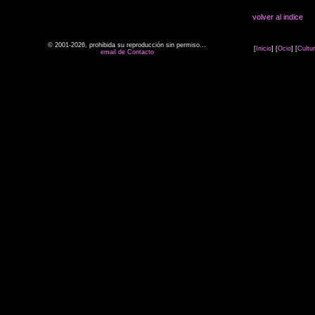
volver al indice
© 2001-2026, prohibida su reproducción sin permiso...
[
Inicio
] [
Ocio
] [
Cultu
email de Contacto